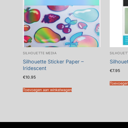
SILHOUETTE MEDIA
SILHOUET
Silhouette Sticker Paper –
Silhoue
Iridescent
€
7.95
€
10.95
Toevoegen
Toevoegen aan winkelwagen