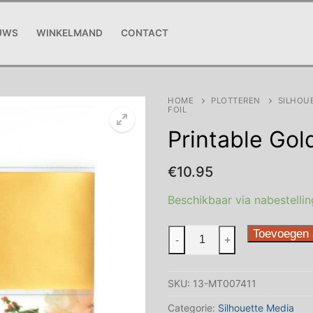
UWS
WINKELMAND
CONTACT
HOME
PLOTTEREN
SILHOU
FOIL
Printable Gold
€
10.95
Beschikbaar via nabestellin
Printable
Toevoegen 
-
+
Gold
Sticker
SKU:
13-MT007411
Foil
aantal
Categorie:
Silhouette Media