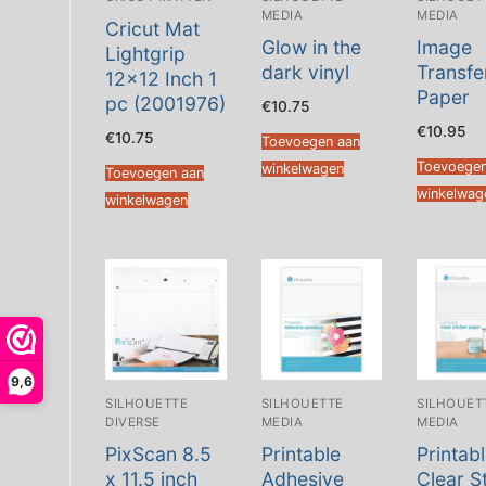
MEDIA
MEDIA
Cricut Mat
Glow in the
Image
Lightgrip
dark vinyl
Transfe
12×12 Inch 1
Paper
pc (2001976)
€
10.75
€
10.95
€
10.75
Toevoegen aan
Toevoegen
winkelwagen
Toevoegen aan
winkelwag
winkelwagen
9,6
SILHOUETTE
SILHOUETTE
SILHOUET
DIVERSE
MEDIA
MEDIA
PixScan 8.5
Printable
Printab
x 11.5 inch
Adhesive
Clear S