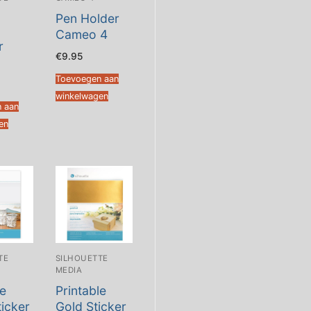
Pen Holder
Cameo 4
r
€
9.95
Toevoegen aan
winkelwagen
 aan
en
TE
SILHOUETTE
MEDIA
le
Printable
ticker
Gold Sticker