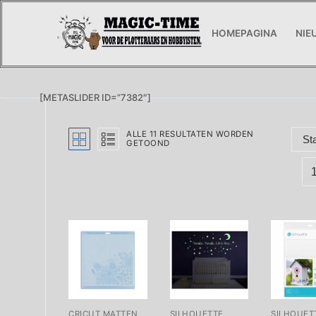
Ga
naar
HOMEPAGINA
NIE
de
inhoud
[METASLIDER ID=”7382″]
ALLE 11 RESULTATEN WORDEN
GETOOND
CRICUT MATTEN
SILHOUETTE
SILHOUET