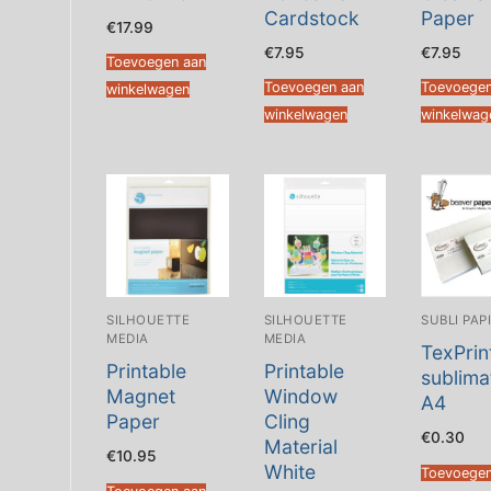
Cardstock
Paper
€
17.99
€
7.95
€
7.95
Toevoegen aan
Toevoegen aan
Toevoegen
winkelwagen
winkelwagen
winkelwag
SILHOUETTE
SILHOUETTE
SUBLI PAP
MEDIA
MEDIA
TexPrin
Printable
Printable
sublima
Magnet
Window
A4
Paper
Cling
€
0.30
Material
€
10.95
White
Toevoegen