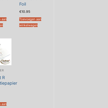
Foil
€
10.95
 aan
Toevoegen aan
en
winkelwagen
IER
t R
tiepapier
 aan