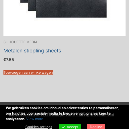
SILHOUETTE MEDIA
Metalen stippling sheets
€
7.55
Toevoegen aan winkelwagen
We gebruiken cookies om inhoud en advertenties te personaliseren,
om functies voor sociale media te bieden en om ons verkeer te
Auteursrecht © 2026 Magic Time – all rights reserved
analyseren.
View more
Cookies settings
Accept
Decline