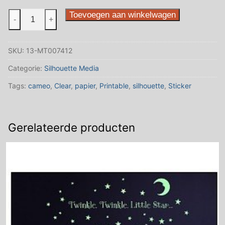
Printable
Toevoegen aan winkelwagen
-
+
Clear
Sticker
SKU:
13-MT007412
Paper
aantal
Categorie:
Silhouette Media
Tags:
cameo
,
Clear
,
papier
,
Printable
,
silhouette
,
Sticker
Gerelateerde producten