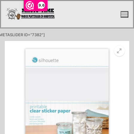
Ga
9,6
naar
de
inhoud
METASLIDER ID=”7382″]