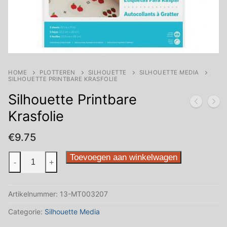
HOME
PLOTTEREN
SILHOUETTE
SILHOUETTE MEDIA
SILHOUETTE PRINTBARE KRASFOLIE
Silhouette Printbare
Krasfolie
€
9.75
Silhouette
Toevoegen aan winkelwagen
-
+
Printbare
Krasfolie
Artikelnummer:
13-MT003207
aantal
Categorie:
Silhouette Media