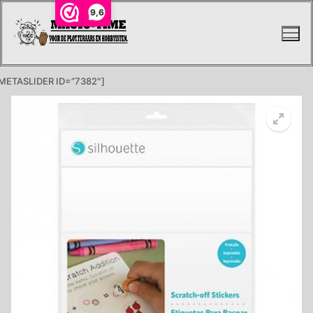
Ga
9,6
naar
de
inhoud
METASLIDER ID=”7382″]