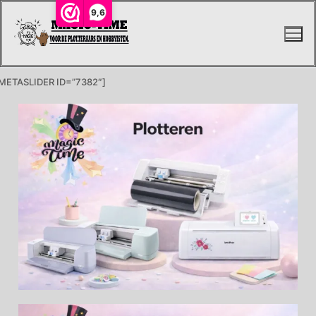
9,6
METASLIDER ID=”7382″]