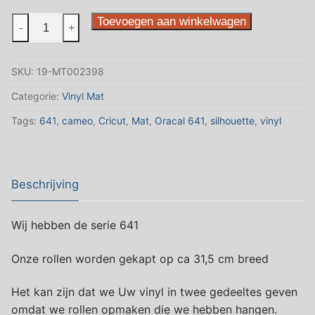
518
Toevoegen aan winkelwagen
-
+
Steel
Blue
SKU:
19-MT002398
MAT
aantal
Categorie:
Vinyl Mat
Tags:
641
,
cameo
,
Cricut
,
Mat
,
Oracal 641
,
silhouette
,
vinyl
Beschrijving
Wij hebben de serie 641
Onze rollen worden gekapt op ca 31,5 cm breed
Het kan zijn dat we Uw vinyl in twee gedeeltes geven
omdat we rollen opmaken die we hebben hangen.