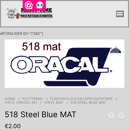
Ga
9,6
naar
de
inhoud
METASLIDER ID=”7382″]
HOME
PLOTTEREN
FLEX/VINYL/FLOCK/APPLICATIETAPE
VINYL ORACAL 641
VINYL MAT
518 STEEL BLUE MAT
518 Steel Blue MAT
€
2.00