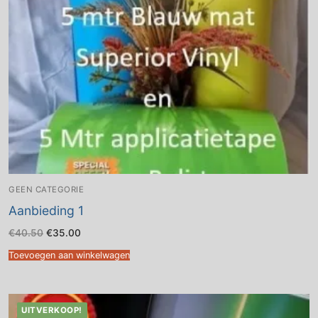
GEEN CATEGORIE
Aanbieding 1
Oorspronkelijke
Huidige
€
40.50
€
35.00
prijs
prijs
was:
is:
Toevoegen aan winkelwagen
€40.50.
€35.00.
UITVERKOOP!