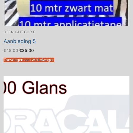
GEEN CATEGORIE
Aanbieding 5
Oorspronkelijke
Huidige
€
48.00
€
35.00
prijs
prijs
was:
is:
Toevoegen aan winkelwagen
€48.00.
€35.00.