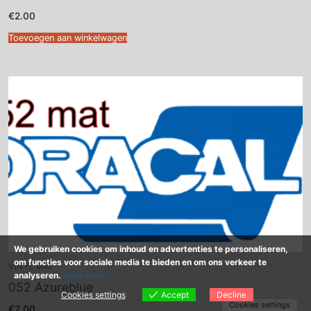
€
2.00
Toevoegen aan winkelwagen
We gebruiken cookies om inhoud en advertenties te personaliseren,
om functies voor sociale media te bieden en om ons verkeer te
VINYL MAT
analyseren.
View more
052 Azureblue
Cookies settings
Accept
Decline
Cookies settings
€
2.00