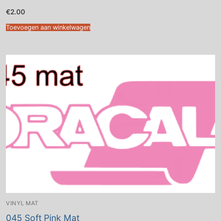
€
2.00
Toevoegen aan winkelwagen
VINYL MAT
045 Soft Pink Mat