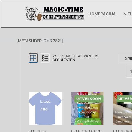
Ga
naar
HOMEPAGINA
NIE
de
inhoud
[METASLIDER ID=”7382″]
WEERGAVE 1– 40 VAN 105
RESULTATEN
UITVERKOOP!
UITVE
EFFEN 50
GEEN CATEGORIE
GEEN CAT