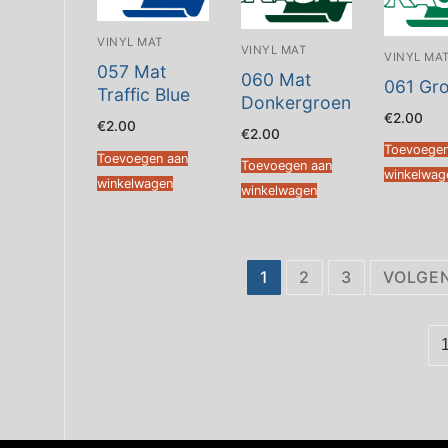
VINYL MAT
VINYL MAT
VINYL MA
057 Mat
060 Mat
061 Gr
Traffic Blue
Donkergroen
€
2.00
€
2.00
€
2.00
Toevoegen
Toevoegen aan
Toevoegen aan
winkelwag
winkelwagen
winkelwagen
Berichten
1
2
3
VOLGE
paginering