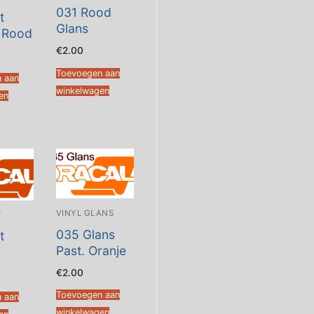
031 Rood
t
Glans
 Rood
€
2.00
Toevoegen aan
 aan
winkelwagen
en
VINYL GLANS
T
035 Glans
t
Past. Oranje
€
2.00
Toevoegen aan
 aan
winkelwagen