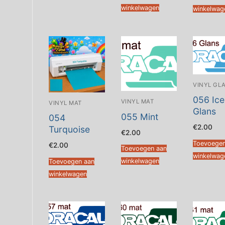
winkelwagen
winkelwag
VINYL GL
056 Ice
VINYL MAT
VINYL MAT
Glans
055 Mint
054
€
2.00
Turquoise
€
2.00
Toevoegen
€
2.00
Toevoegen aan
winkelwag
winkelwagen
Toevoegen aan
winkelwagen