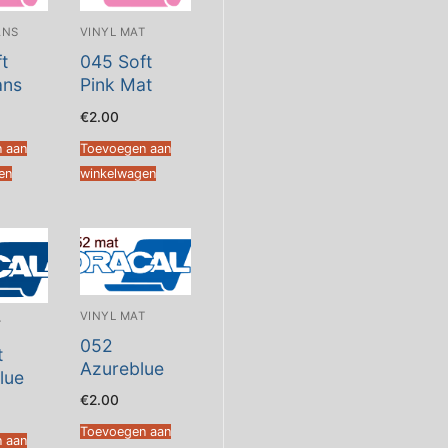
ANS
VINYL MAT
t
045 Soft
ans
Pink Mat
€
2.00
 aan
Toevoegen aan
en
winkelwagen
VINYL MAT
T
052
t
Azureblue
lue
€
2.00
Toevoegen aan
 aan