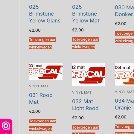
025
025
030 Ma
Brimstone
Brimstone
Donker
Yellow Mat
Yellow Glans
€
2.00
€
2.00
€
2.00
Toevoegen
Toevoegen aan
Toevoegen aan
winkelwag
winkelwagen
winkelwagen
VINYL MAT
VINYL MA
VINYL MAT
031 Rood
034 Ma
032 Mat
Mat
Oranje
Licht Rood
€
2.00
€
2.00
€
2.00
Toevoegen aan
Toevoegen
Toevoegen aan
winkelwagen