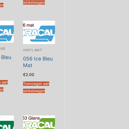
winkelwagen
en
ANS
VINYL MAT
 Bleu
056 Ice Bleu
Mat
€
2.00
 aan
Toevoegen aan
en
winkelwagen