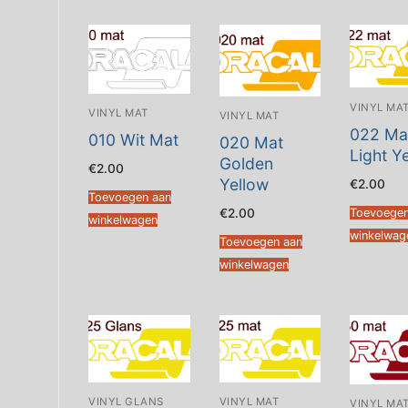
VINYL MA
VINYL MAT
VINYL MAT
022 Ma
010 Wit Mat
020 Mat
Light Y
Golden
€
2.00
Yellow
€
2.00
Toevoegen aan
Toevoegen
€
2.00
winkelwagen
winkelwag
Toevoegen aan
winkelwagen
VINYL MAT
VINYL GLANS
VINYL MA