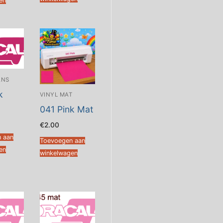
en
ANS
k
VINYL MAT
041 Pink Mat
€
2.00
 aan
Toevoegen aan
en
winkelwagen