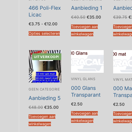
466 Poli-Flex
Aanbieding 1
Aanbied
Licac
Oorspronkelijke
Huidige
O
€
40.50
€
35.00
€
39.75
€
prijs
prijs
pr
Prijsklasse:
€
3.75
-
€
12.00
was:
is:
w
Toevoegen aan
Toevoegen
€3.75
€40.50.
€35.00.
€
tot
Opties selecteren
winkelwagen
winkelwag
€12.00
UITVERKOOP!
VINYL GLANS
VINYL MA
000 Glans
000 Ma
GEEN CATEGORIE
Transparant
Transpa
Aanbieding 5
€
2.50
€
2.50
Oorspronkelijke
Huidige
€
48.00
€
35.00
prijs
prijs
Toevoegen aan
Toevoegen
was:
is:
Toevoegen aan
€48.00.
€35.00.
winkelwagen
winkelwag
winkelwagen