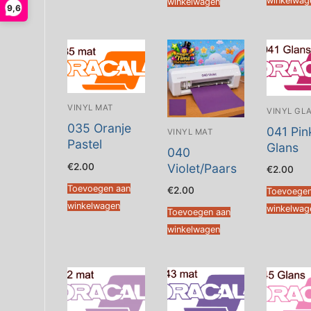
winkelwag
winkelwagen
9,6
VINYL MAT
VINYL GL
035 Oranje
041 Pin
VINYL MAT
Pastel
Glans
040
€
2.00
Violet/Paars
€
2.00
Toevoegen aan
€
2.00
Toevoegen
winkelwagen
winkelwag
Toevoegen aan
winkelwagen