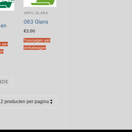
VINYL GLANS
T
063 Glans
oen
€
2.00
Toevoegen aan
 aan
winkelwagen
en
NDE