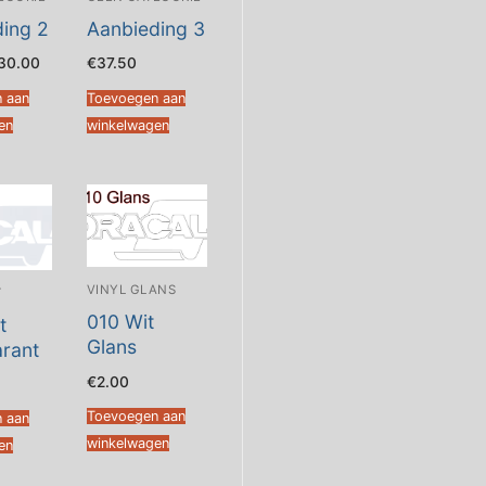
ing 2
Aanbieding 3
orspronkelijke
Huidige
30.00
€
37.50
ijs
prijs
as:
is:
 aan
Toevoegen aan
39.75.
€30.00.
en
winkelwagen
VINYL GLANS
T
010 Wit
t
Glans
rant
€
2.00
Toevoegen aan
 aan
winkelwagen
en