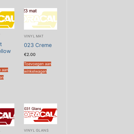
T
VINYL MAT
t
023 Creme
ellow
€
2.00
Toevoegen aan
 aan
winkelwagen
en
VINYL GLANS
T