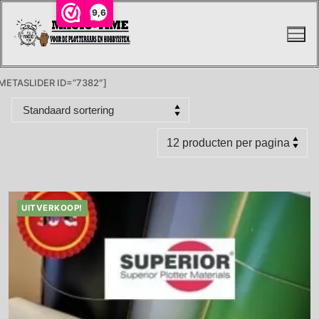
Ga
9,6
naar
de
inhoud
METASLIDER ID=”7382″]
UITVERKOOP!