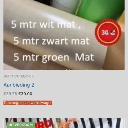
GEEN CATEGORIE
Aanbieding 2
Oorspronkelijke
Huidige
€
39.75
€
30.00
prijs
prijs
was:
is:
Toevoegen aan winkelwagen
€39.75.
€30.00.
UITVERKOOP!