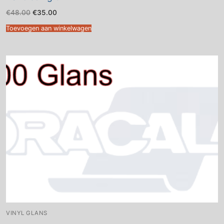
Oorspronkelijke
Huidige
€
48.00
€
35.00
prijs
prijs
was:
is:
Toevoegen aan winkelwagen
€48.00.
€35.00.
VINYL GLANS