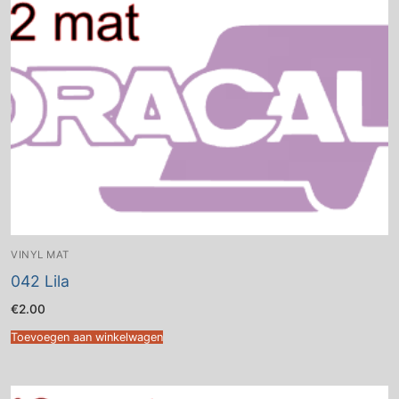
VINYL MAT
042 Lila
€
2.00
Toevoegen aan winkelwagen