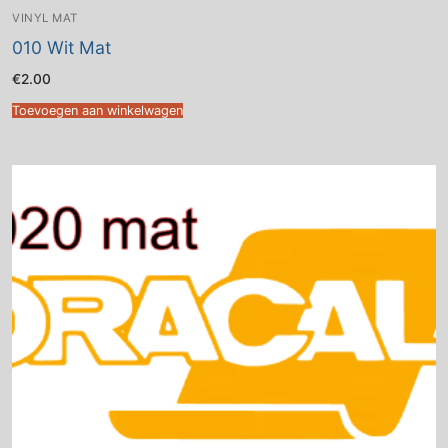
VINYL MAT
010 Wit Mat
€
2.00
Toevoegen aan winkelwagen