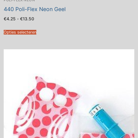
440 Poli-Flex Neon Geel
Prijsklasse:
€
4.25
-
€
13.50
€4.25
tot
€13.50
Opties selecteren