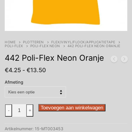
HOME
PLOTTEREN
FLEX/VINYL/FLOCK/APPLICATIETAPE
POLI-FLEX
POLI-FLEX NEON
442 POLI-FLEX NEON ORANJE
442 Poli-Flex Neon Oranje
Prijsklasse:
€
4.25
-
€
13.50
€4.25
tot
Afmeting
€13.50
442
Toevoegen aan winkelwagen
-
+
Poli-
Flex
Artikelnummer:
15-MT003453
Neon