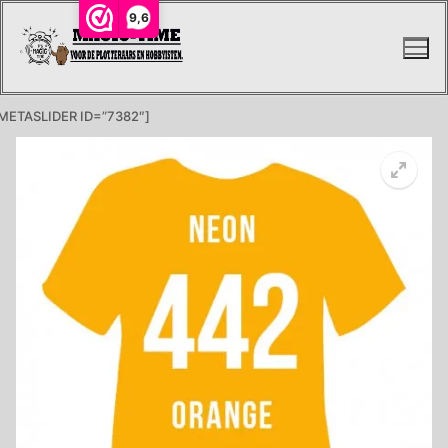
Ga
9,6
naar
de
inhoud
METASLIDER ID=”7382″]