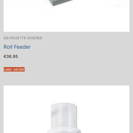
SILHOUETTE DIVERSE
Roll Feeder
€
36.95
Lees verder