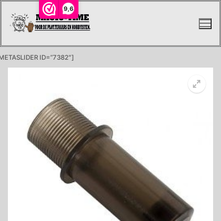
Ga
9,6
naar
de
inhoud
METASLIDER ID=”7382″]