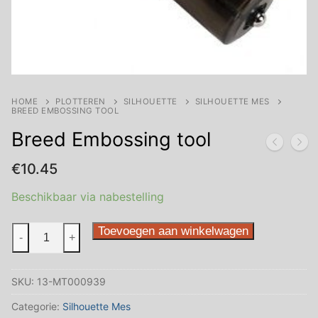
HOME
PLOTTEREN
SILHOUETTE
SILHOUETTE MES
BREED EMBOSSING TOOL
Breed Embossing tool
€
10.45
Beschikbaar via nabestelling
Breed
Toevoegen aan winkelwagen
-
+
Embossing
tool
SKU:
13-MT000939
aantal
Categorie:
Silhouette Mes