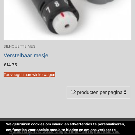
SILHOUETTE MES
Verstelbaar mesje
€
14.75
Toevoegen aan winkelwagen
We gebruiken cookies om inhoud en advertenties te personaliseren,
om functies voor sociale media te bieden en om ons verkeer te
Auteursrecht © 2026 Magic Time – all rights reserved