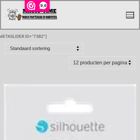
Ga
9,6
naar
de
inhoud
METASLIDER ID=”7382″]