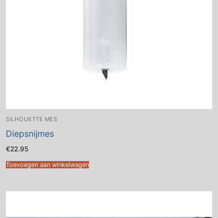
SILHOUETTE MES
Diepsnijmes
€
22.95
Toevoegen aan winkelwagen