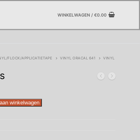
WINKELWAGEN
/
€
0.00
NYL/FLOCK/APPLICATIETAPE
VINYL ORACAL 641
VINYL
s
aan winkelwagen