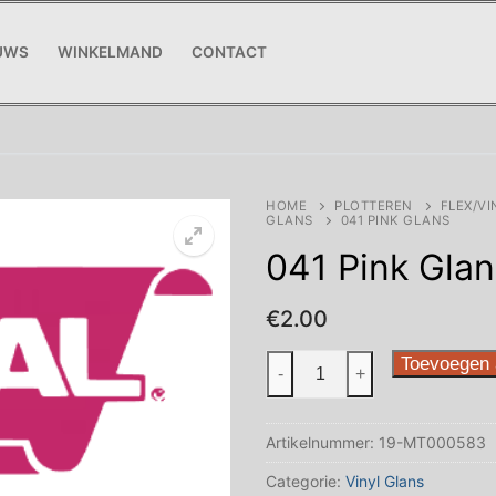
UWS
WINKELMAND
CONTACT
HOME
PLOTTEREN
FLEX/VI
GLANS
041 PINK GLANS
041 Pink Glan
€
2.00
041
Toevoegen 
-
+
Pink
Glans
Artikelnummer:
19-MT000583
aantal
Categorie:
Vinyl Glans