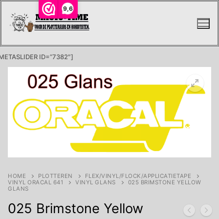
Ga
9,6
naar
de
inhoud
METASLIDER ID=”7382″]
HOME
PLOTTEREN
FLEX/VINYL/FLOCK/APPLICATIETAPE
VINYL ORACAL 641
VINYL GLANS
025 BRIMSTONE YELLOW
GLANS
025 Brimstone Yellow