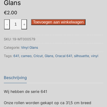
Glans
€
2.00
025
Toevoegen aan winkelwagen
-
+
Brimstone
Yellow
SKU:
19-MT000579
Glans
aantal
Categorie:
Vinyl Glans
Tags:
641
,
cameo
,
Cricut
,
Glans
,
Oracal 641
,
silhouette
,
vinyl
Beschrijving
Wij hebben de serie 641
Onze rollen worden gekapt op ca 31,5 cm breed