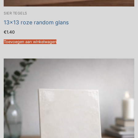
SIER TEGELS
13×13 roze random glans
€
1.40
Toevoegen aan winkelwagen