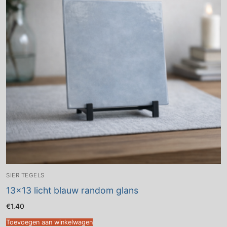
SIER TEGELS
13×13 licht blauw random glans
€
1.40
Toevoegen aan winkelwagen