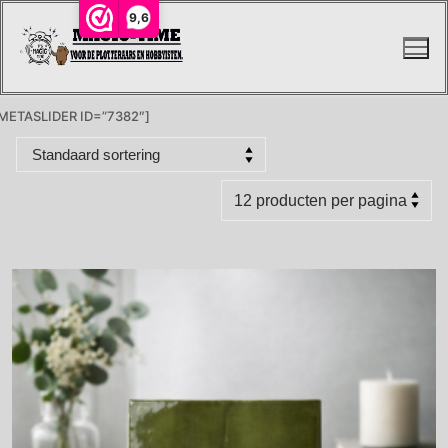
Ga
9,6
naar
de
inhoud
METASLIDER ID=”7382″]