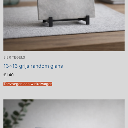
SIER TEGELS
13×13 grijs random glans
€
1.40
Toevoegen aan winkelwagen