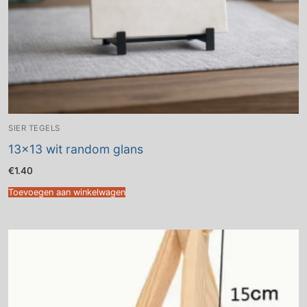
SIER TEGELS
13×13 wit random glans
€
1.40
Toevoegen aan winkelwagen