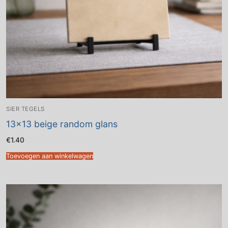
SIER TEGELS
13×13 beige random glans
€
1.40
Toevoegen aan winkelwagen