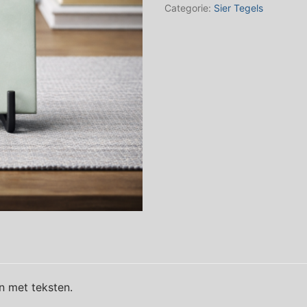
glans
Categorie:
Sier Tegels
aantal
n met teksten.