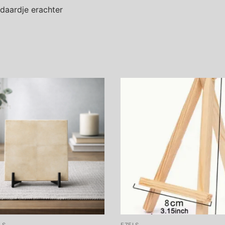
daardje erachter
LS
EZELS