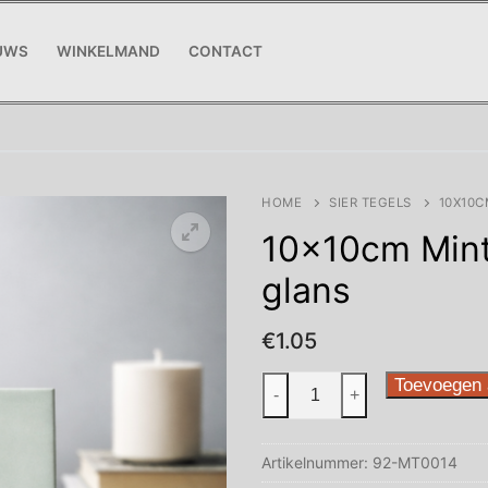
UWS
WINKELMAND
CONTACT
HOME
SIER TEGELS
10X10
10x10cm Min
glans
€
1.05
10x10cm
Toevoegen 
-
+
Mint
groen
Artikelnummer:
92-MT0014
handvorm