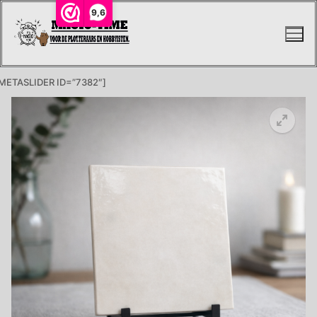
Ga
9,6
naar
de
inhoud
METASLIDER ID=”7382″]