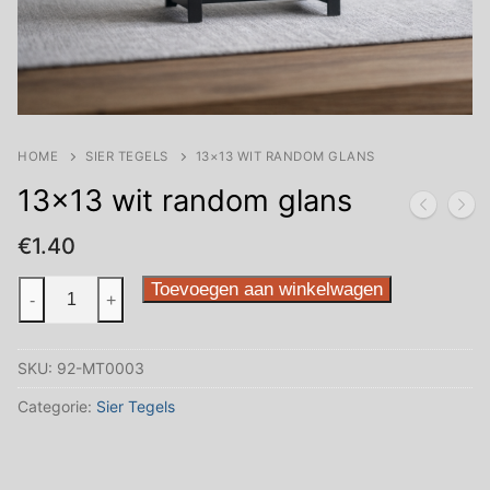
HOME
SIER TEGELS
13×13 WIT RANDOM GLANS
13×13 wit random glans
€
1.40
13x13
Toevoegen aan winkelwagen
-
+
wit
random
SKU:
92-MT0003
glans
aantal
Categorie:
Sier Tegels