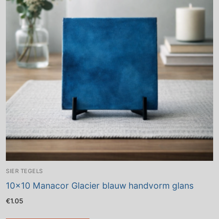
SIER TEGELS
10×10 Manacor Glacier blauw handvorm glans
€
1.05