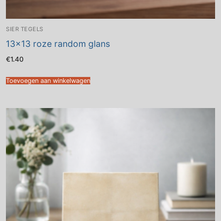
SIER TEGELS
13×13 roze random glans
€
1.40
Toevoegen aan winkelwagen