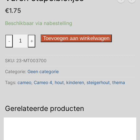
€
1.75
Beschikbaar via nabestelling
Vuren
Toevoegen aan winkelwagen
-
+
stapelblokjes
aantal
SKU:
23-MT003700
Categorie:
Geen categorie
Tags:
cameo
,
Cameo 4
,
hout
,
kinderen
,
steigerhout
,
thema
Gerelateerde producten