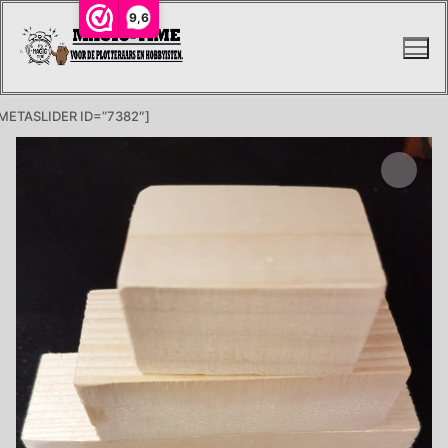
Ga
9,6
naar
de
inhoud
METASLIDER ID=”7382″]