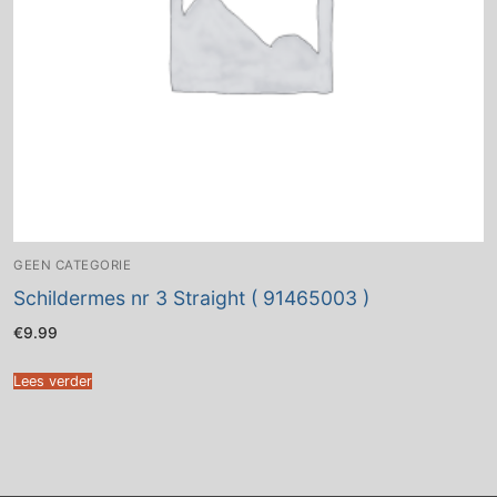
GEEN CATEGORIE
Schildermes nr 3 Straight ( 91465003 )
€
9.99
Lees verder