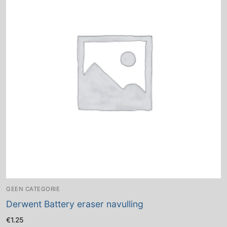
GEEN CATEGORIE
Derwent Battery eraser navulling
€
1.25