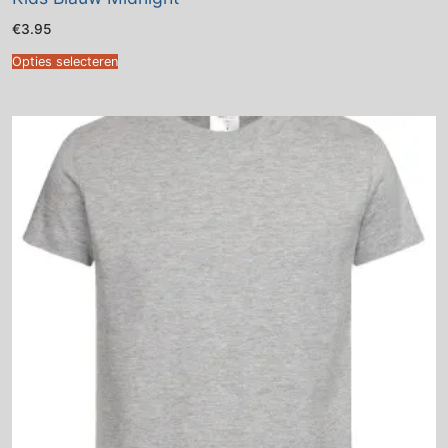
€
3.95
Opties selecteren