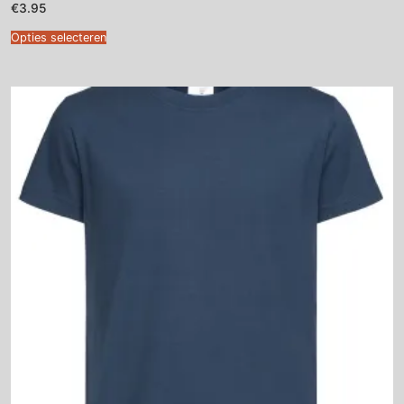
€
3.95
Opties selecteren