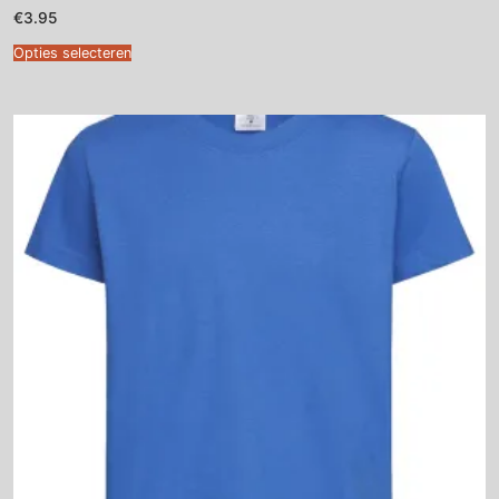
€
3.95
Opties selecteren