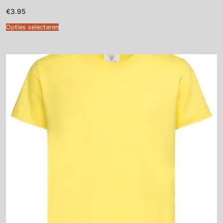
€
3.95
Opties selecteren