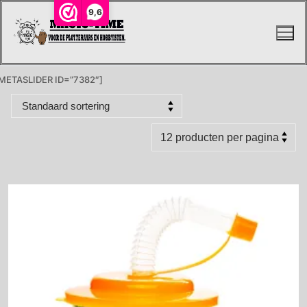
Ga
9,6
naar
de
inhoud
METASLIDER ID=”7382″]