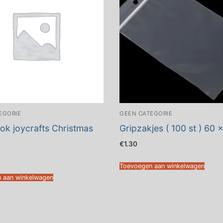
EGORIE
GEEN CATEGORIE
ok joycrafts Christmas
Gripzakjes ( 100 st ) 60
€
1.30
Toevoegen aan winkelwagen
 aan winkelwagen