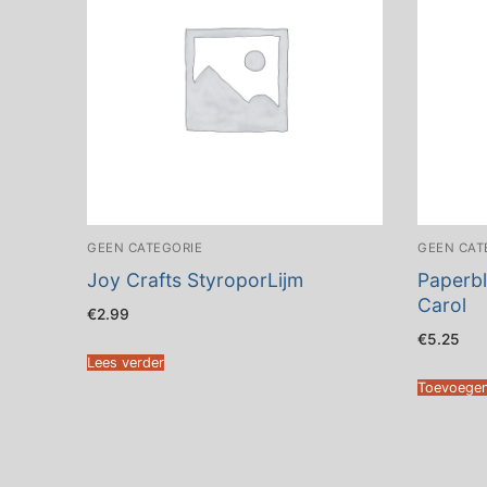
GEEN CATEGORIE
GEEN CAT
Joy Crafts StyroporLijm
Paperbl
Carol
€
2.99
€
5.25
Lees verder
Toevoegen