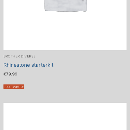
BROTHER DIVERSE
Rhinestone starterkit
€
79.99
Lees verder