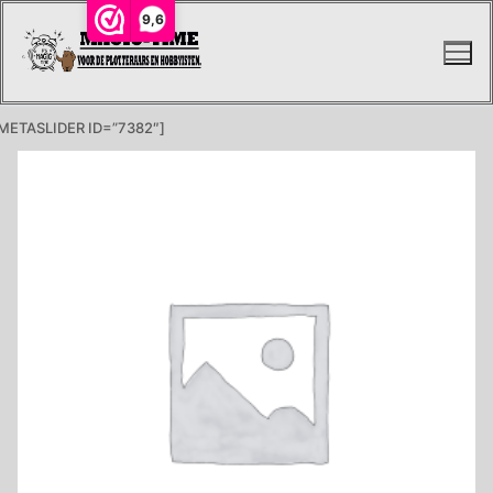
Ga
9,6
naar
de
inhoud
METASLIDER ID=”7382″]