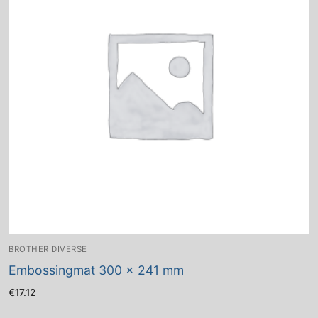
BROTHER DIVERSE
Embossingmat 300 x 241 mm
€
17.12