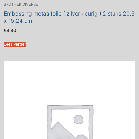
BROTHER DIVERSE
Embossing metaalfolie ( zilverkleurig ) 2 stuks 20.6
x 15.24 cm
€
9.90
Lees verder