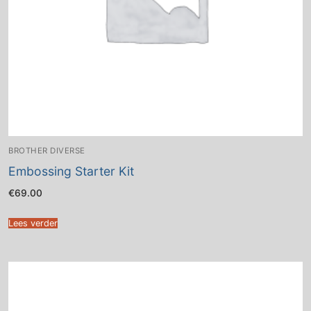
BROTHER DIVERSE
Embossing Starter Kit
€
69.00
Lees verder