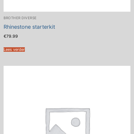
BROTHER DIVERSE
Rhinestone starterkit
€
79.99
Lees verder