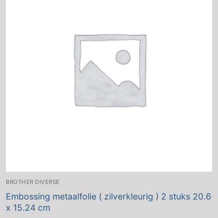
BROTHER DIVERSE
Embossing metaalfolie ( zilverkleurig ) 2 stuks 20.6
x 15.24 cm