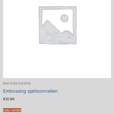
BROTHER DIVERSE
Embossing sjabloonvellen
€
12.90
Lees verder