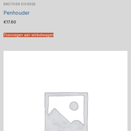
BROTHER DIVERSE
Penhouder
€
17.60
Toevoegen aan winkelwagen