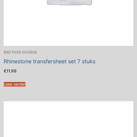
BROTHER DIVERSE
Rhinestone transfersheet set 7 stuks
€
11.99
Lees verder