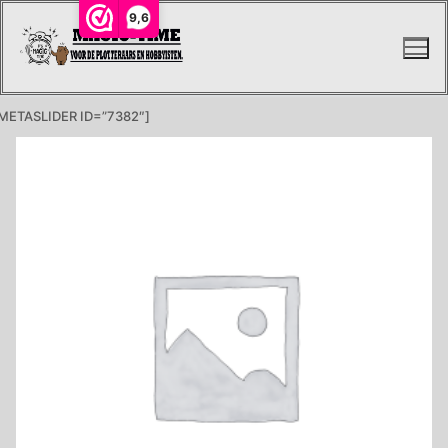
Ga
9,6
naar
de
inhoud
METASLIDER ID=”7382″]