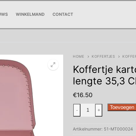
UWS
WINKELMAND
CONTACT
HOME
KOFFERTJES
KOFFER
Koffertje kar
lengte 35,3 
€
16.50
Koffertje
Toevoegen 
-
+
karton
roze
Artikelnummer:
51-MT000024
Groot