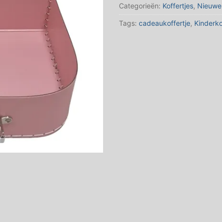
lengte
Categorieën:
Koffertjes
,
Nieuwe 
35,3
Tags:
cadeaukoffertje
,
Kinderko
CM
aantal