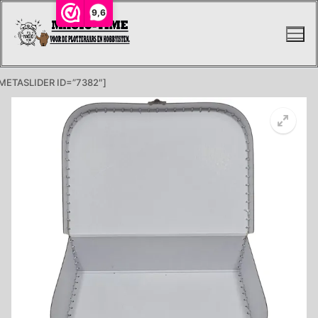
Ga
9,6
naar
de
inhoud
METASLIDER ID=”7382″]