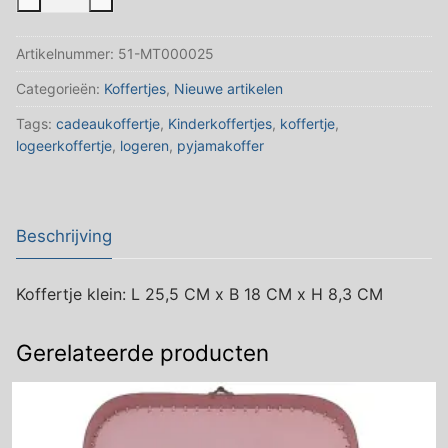
karton
wit
Artikelnummer:
51-MT000025
Klein
lengte
Categorieën:
Koffertjes
,
Nieuwe artikelen
25,5
Tags:
cadeaukoffertje
,
Kinderkoffertjes
,
koffertje
,
CM
logeerkoffertje
,
logeren
,
pyjamakoffer
aantal
Beschrijving
Koffertje klein: L 25,5 CM x B 18 CM x H 8,3 CM
Gerelateerde producten