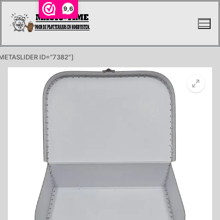
Ga
9,6
naar
de
inhoud
METASLIDER ID=”7382″]