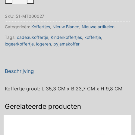
karton
wit
SKU:
51-MT000027
Groot
lengte
Categorieën:
Koffertjes
,
Nieuw Blanco
,
Nieuwe artikelen
35,3
Tags:
cadeaukoffertje
,
Kinderkoffertjes
,
koffertje
,
CM
logeerkoffertje
,
logeren
,
pyjamakoffer
aantal
Beschrijving
Koffertje groot: L 35,3 CM x B 23,7 CM x H 9,8 CM
Gerelateerde producten