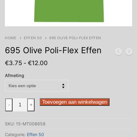
HOME
EFFEN 50
695 OLIVE POLI-FLEX EFFEN
695 Olive Poli-Flex Effen
Prijsklasse:
€
3.75
-
€
12.00
€3.75
tot
Afmeting
€12.00
695
Toevoegen aan winkelwagen
-
+
Olive
Poli-
SKU:
15-MT008658
Flex
Effen
Categorie:
Effen 50