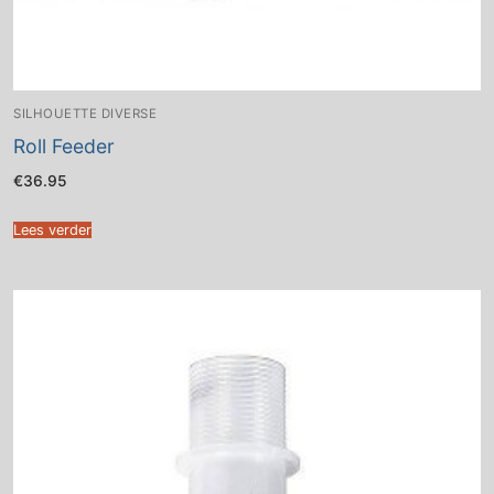
SILHOUETTE DIVERSE
Roll Feeder
€
36.95
Lees verder