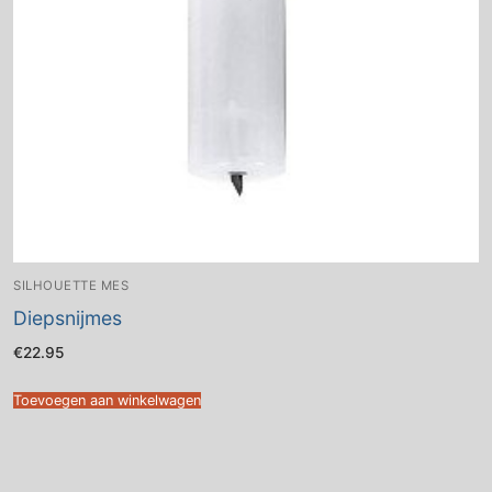
SILHOUETTE MES
Diepsnijmes
€
22.95
Toevoegen aan winkelwagen