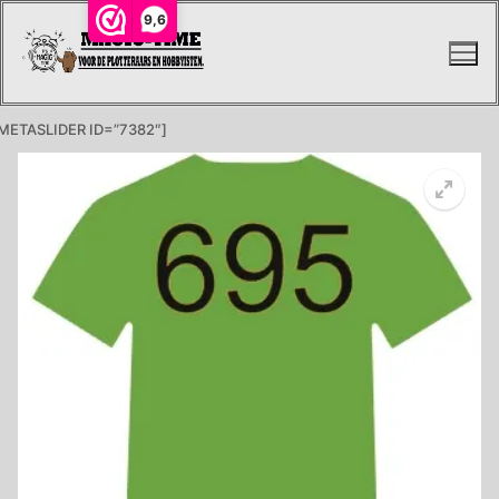
Ga
9,6
naar
de
inhoud
METASLIDER ID=”7382″]