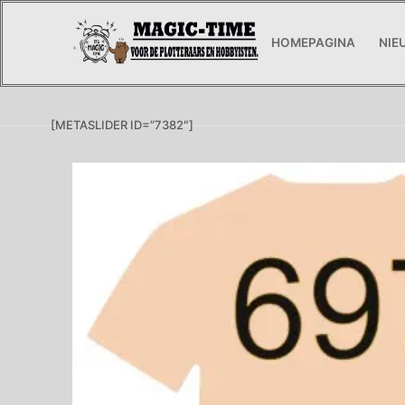
Ga
naar
HOMEPAGINA
NIE
de
inhoud
[METASLIDER ID=”7382″]