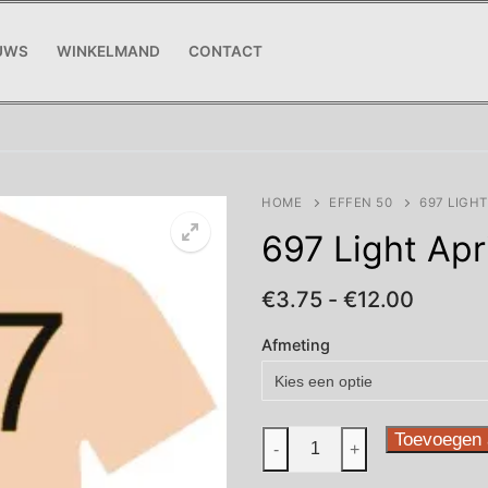
UWS
WINKELMAND
CONTACT
HOME
EFFEN 50
697 LIGHT
697 Light Apr
Prijskl
€
3.75
-
€
12.00
€3.75
tot
Afmeting
€12.00
697
Toevoegen 
-
+
Light