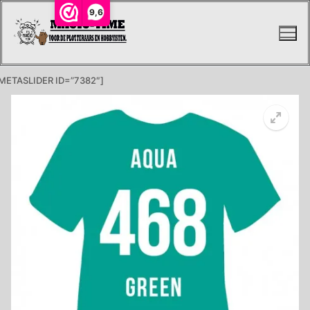
Ga
9,6
naar
de
inhoud
METASLIDER ID=”7382″]