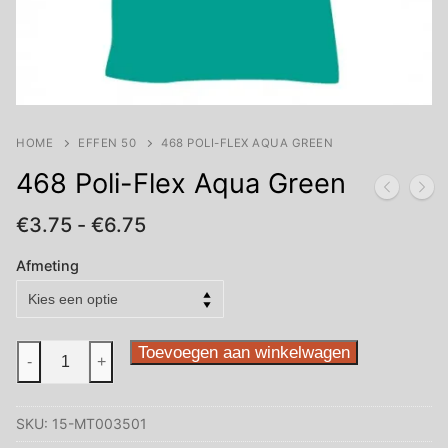
HOME
EFFEN 50
468 POLI-FLEX AQUA GREEN
468 Poli-Flex Aqua Green
Prijsklasse:
€
3.75
-
€
6.75
€3.75
tot
Afmeting
€6.75
468
Toevoegen aan winkelwagen
-
+
Poli-
Flex
SKU:
15-MT003501
Aqua