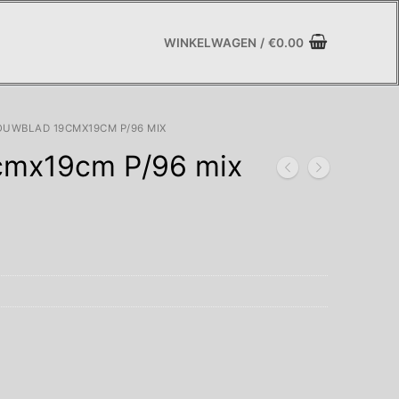
WINKELWAGEN
/
€
0.00
UWBLAD 19CMX19CM P/96 MIX
cmx19cm P/96 mix