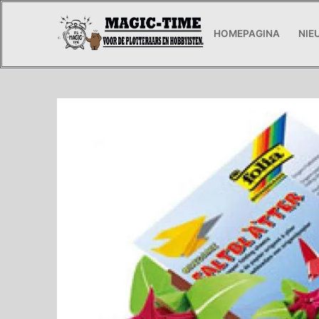
Ga
naar
HOMEPAGINA
NIE
de
inhoud