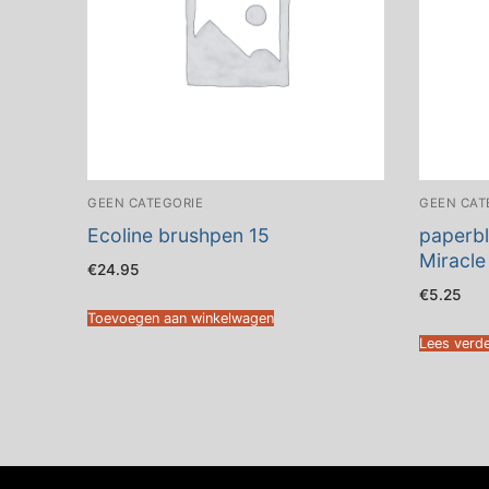
GEEN CATEGORIE
GEEN CAT
Ecoline brushpen 15
paperbl
Miracle
€
24.95
€
5.25
Toevoegen aan winkelwagen
Lees verd