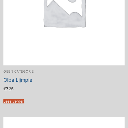
GEEN CATEGORIE
Olba Lijmpie
€
7.25
Lees verder