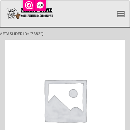
Ga
9,6
naar
de
inhoud
METASLIDER ID=”7382″]