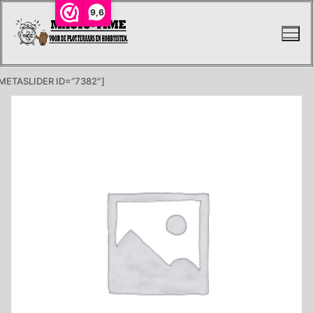
Ga
9,6
naar
de
inhoud
METASLIDER ID=”7382″]