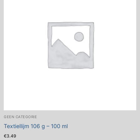
GEEN CATEGORIE
Textiellijm 106 g – 100 ml
€
3.49