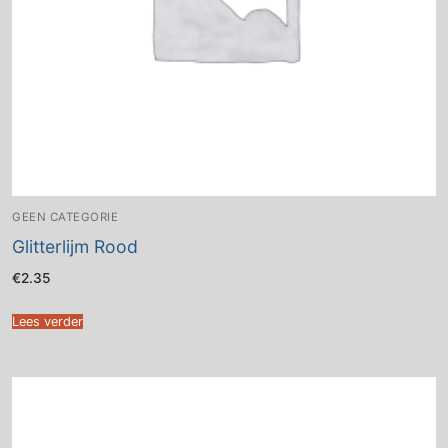
GEEN CATEGORIE
Glitterlijm Rood
€
2.35
Lees verder