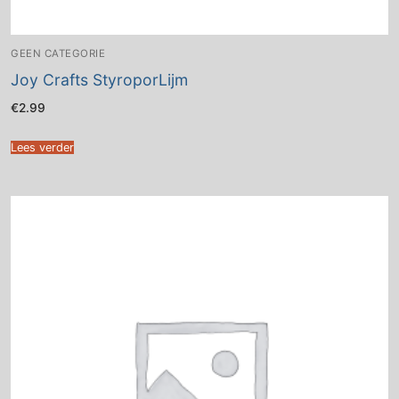
GEEN CATEGORIE
Joy Crafts StyroporLijm
€
2.99
Lees verder