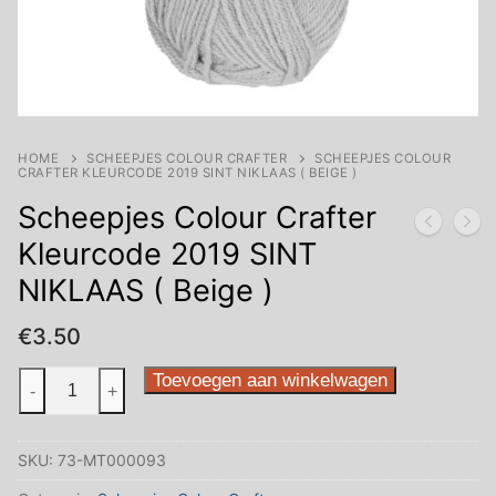
HOME
SCHEEPJES COLOUR CRAFTER
SCHEEPJES COLOUR
CRAFTER KLEURCODE 2019 SINT NIKLAAS ( BEIGE )
Scheepjes Colour Crafter
Kleurcode 2019 SINT
NIKLAAS ( Beige )
€
3.50
Scheepjes
Toevoegen aan winkelwagen
-
+
Colour
Crafter
SKU:
73-MT000093
Kleurcode
2019