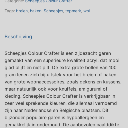
Categorie:
Scheepjes Colour Crafter
SINT
Tags:
breien
,
haken
,
Scheepjes
,
topmerk
,
wol
NIKLAAS
(
Beige
)
Beschrijving
aantal
Scheepjes Colour Crafter is een zijdezacht garen
gemaakt van een superieure kwaliteit acryl, dat mooi
glad blijft en niet pilt. De extra grote bollen van 100
gram lenen zich bij uitstek voor het breien of haken
van grote woonaccessoires, zoals dekens en kussens,
maar natuurlijk ook voor knuffels, amigurumi of
kleding. Scheepjes Colour Crafter is verkrijgbaar in
zeer veel sprekende kleuren, die allemaal vernoemd
zijn naar Nederlandse en Belgische plaatsen. Dit
bijzonder populaire garen is hypoallergeen en
gemakkelijk in onderhoud. De aanbevolen naalddikte