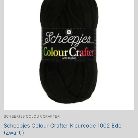
SCHEEPJES COLOUR CRAFTER
Scheepjes Colour Crafter Kleurcode 1002 Ede
(Zwart )