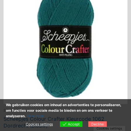
We gebruiken cookies om inhoud en advertenties te personaliseren,
om functies voor sociale media te bieden en om ons verkeer te
SCHEEPJES COLOUR CRAFTER
analyseren.
View more
Scheepjes Colour Crafter Kleurcode 1062
Cookies settings
Accept
Decline
Dordrecht (Blauw)
Cookies settings