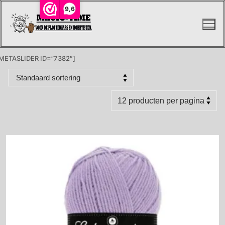
Ga
9,6
naar
de
inhoud
METASLIDER ID=”7382″]