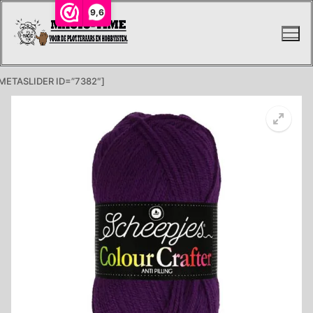
Ga
9,6
naar
de
inhoud
METASLIDER ID=”7382″]