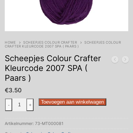
HOME
SCHEEPJES COLOUR CRAFTER
SCHEEPJES COLOUR
CRAFTER KLEURCODE 2007 SPA ( PAARS )
Scheepjes Colour Crafter
Kleurcode 2007 SPA (
Paars )
€
3.50
Scheepjes
Toevoegen aan winkelwagen
-
+
Colour
Crafter
Artikelnummer:
73-MT000081
Kleurcode
2007