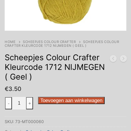
HOME
SCHEEPJES COLOUR CRAFTER
SCHEEPJES COLOUR
CRAFTER KLEURCODE 1712 NIJMEGEN ( GEEL )
Scheepjes Colour Crafter
Kleurcode 1712 NIJMEGEN
( Geel )
€
3.50
Scheepjes
Toevoegen aan winkelwagen
-
+
Colour
Crafter
SKU:
73-MT000060
Kleurcode
1712