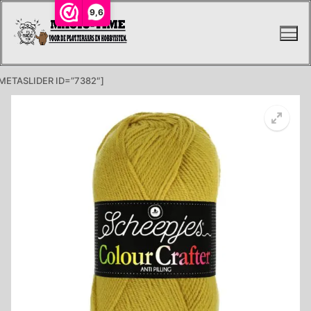
Ga
9,6
naar
de
inhoud
METASLIDER ID=”7382″]