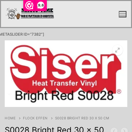
Ga
9,6
naar
de
inhoud
METASLIDER ID=”7382″]
HOME
FLOCK EFFEN
S0028 BRIGHT RED 30 X 50 CM
S0028 Bright Red 30 x 50