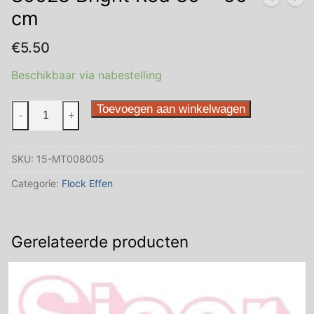
cm
€
5.50
Beschikbaar via nabestelling
S0028
Toevoegen aan winkelwagen
-
+
Bright
Red
SKU:
15-MT008005
30
x
Categorie:
Flock Effen
50
cm
aantal
Gerelateerde producten