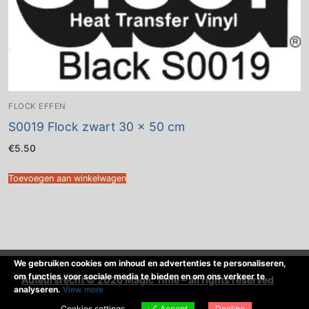
FLOCK EFFEN
S0019 Flock zwart 30 x 50 cm
€
5.50
Toevoegen aan winkelwagen
We gebruiken cookies om inhoud en advertenties te personaliseren,
om functies voor sociale media te bieden en om ons verkeer te
Auteursrecht © 2026 Magic Time – all rights reserved
analyseren.
View more
Cookies settings
Accept
Decline