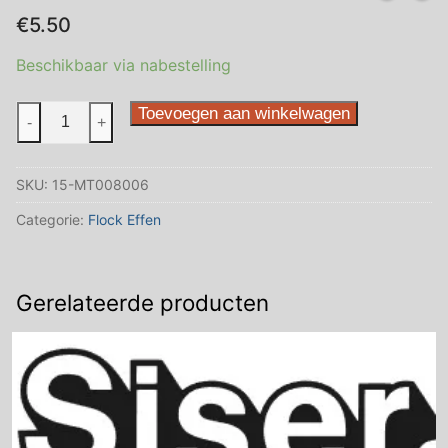
€
5.50
Beschikbaar via nabestelling
S0015
Toevoegen aan winkelwagen
-
+
Purplu
30
SKU:
15-MT008006
x
50
Categorie:
Flock Effen
cm
aantal
Gerelateerde producten