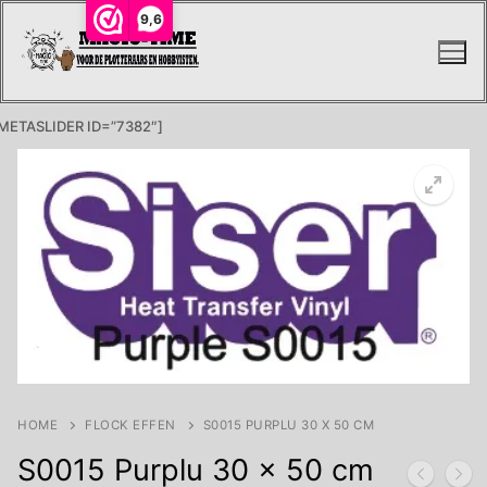
Ga
9,6
naar
de
inhoud
METASLIDER ID=”7382″]
HOME
FLOCK EFFEN
S0015 PURPLU 30 X 50 CM
S0015 Purplu 30 x 50 cm