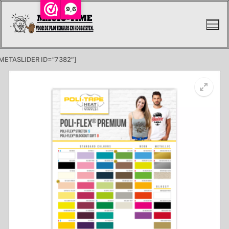
Ga
9,6
naar
de
inhoud
METASLIDER ID=”7382″]