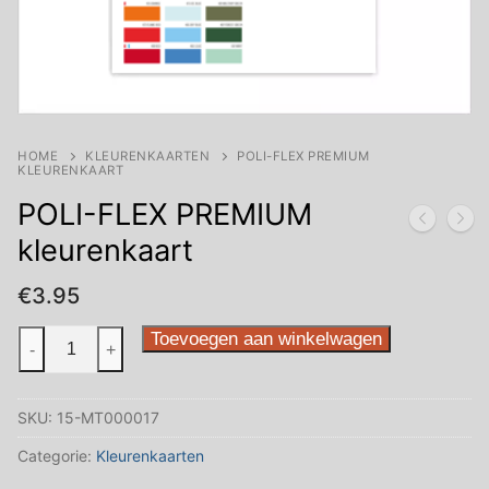
HOME
KLEURENKAARTEN
POLI-FLEX PREMIUM
KLEURENKAART
POLI-FLEX PREMIUM
kleurenkaart
€
3.95
POLI-
Toevoegen aan winkelwagen
-
+
FLEX
PREMIUM
SKU:
15-MT000017
kleurenkaart
aantal
Categorie:
Kleurenkaarten