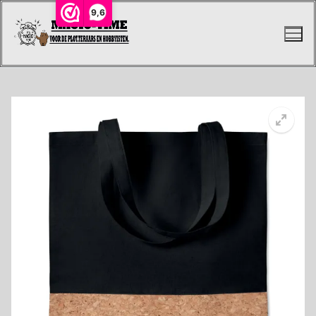
Ga
9,6
naar
de
inhoud