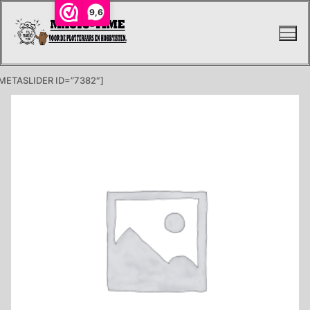
Ga
9,6
naar
de
inhoud
METASLIDER ID=”7382″]