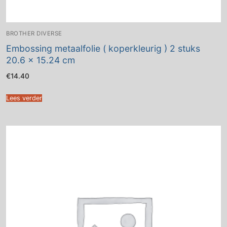
BROTHER DIVERSE
Embossing metaalfolie ( koperkleurig ) 2 stuks
20.6 x 15.24 cm
€
14.40
Lees verder