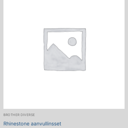
BROTHER DIVERSE
Rhinestone aanvullinsset