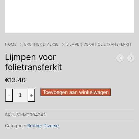
HOME
BROTHER DIVERSE
LIJMPEN VOOR FOLIETRANSFERKIT
Lijmpen voor
folietransferkit
€
13.40
Lijmpen
Toevoegen aan winkelwagen
-
+
voor
folietransferkit
SKU:
31-MT004242
aantal
Categorie:
Brother Diverse