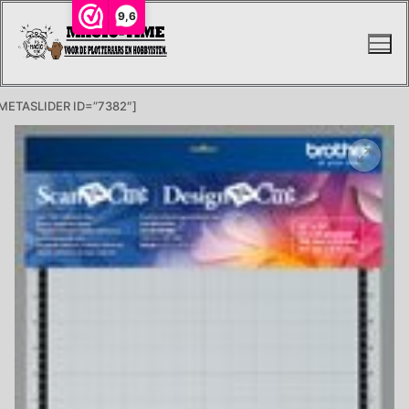
Ga
9,6
naar
de
inhoud
METASLIDER ID=”7382″]