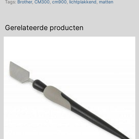
Tags:
Brother
,
CM300
,
cm900
,
lichtplakkend
,
matten
aantal
Gerelateerde producten