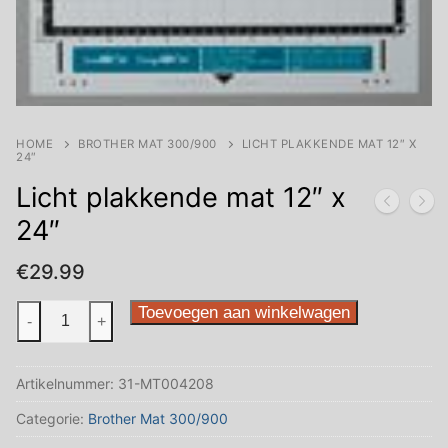
HOME
BROTHER MAT 300/900
LICHT PLAKKENDE MAT 12″ X
24″
Licht plakkende mat 12″ x
24″
€
29.99
Licht
Toevoegen aan winkelwagen
-
+
plakkende
mat
Artikelnummer:
31-MT004208
12"
x
Categorie:
Brother Mat 300/900
24"