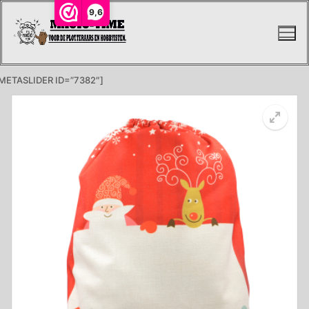
Ga
9,6
naar
de
inhoud
METASLIDER ID=”7382″]