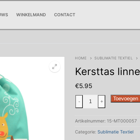
UWS
WINKELMAND
CONTACT
HOME
SUBLIMATIE TEXTIEL
Kersttas linn
€
5.95
Kersttas
Toevoegen 
-
+
linnen
Groen
Artikelnummer:
15-MT000057
aantal
Categorie:
Sublimatie Textiel