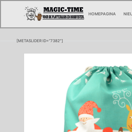
Ga
naar
HOMEPAGINA
NIE
de
inhoud
[METASLIDER ID=”7382″]