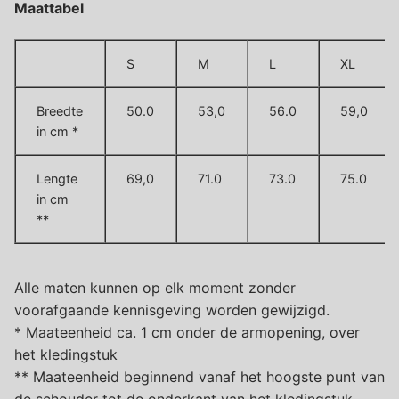
Maattabel
S
M
L
XL
Breedte
50.0
53,0
56.0
59,0
in cm *
Lengte
69,0
71.0
73.0
75.0
in cm
**
Alle maten kunnen op elk moment zonder
voorafgaande kennisgeving worden gewijzigd.
* Maateenheid ca. 1 cm onder de armopening, over
het kledingstuk
** Maateenheid beginnend vanaf het hoogste punt van