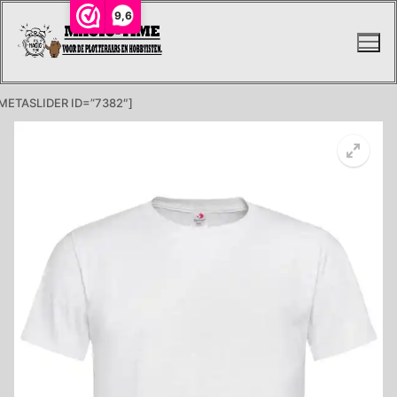
Ga
9,6
naar
de
inhoud
METASLIDER ID=”7382″]