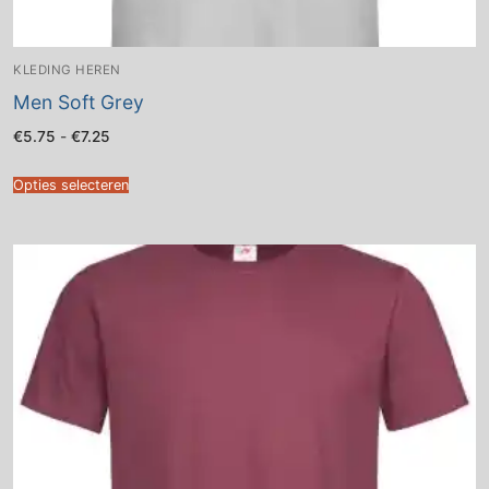
KLEDING HEREN
Men Soft Grey
Prijsklasse:
€
5.75
-
€
7.25
€5.75
tot
€7.25
Opties selecteren