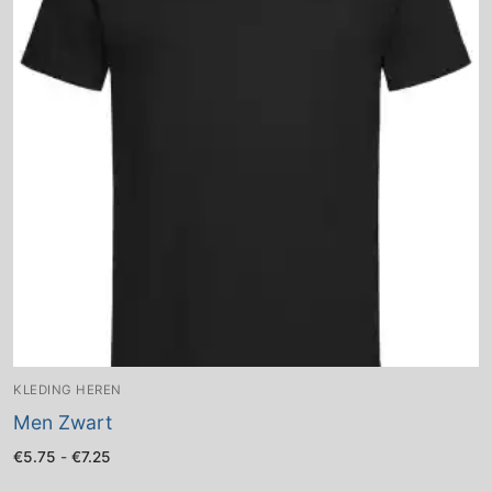
KLEDING HEREN
Men Zwart
Prijsklasse:
€
5.75
-
€
7.25
€5.75
tot