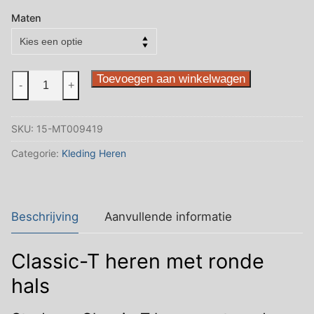
€5.75
tot
Maten
€7.25
Heren
Toevoegen aan winkelwagen
-
+
t-
shirt
SKU:
15-MT009419
ASH
Grey
Categorie:
Kleding Heren
aantal
Beschrijving
Aanvullende informatie
Classic-T heren met ronde
hals