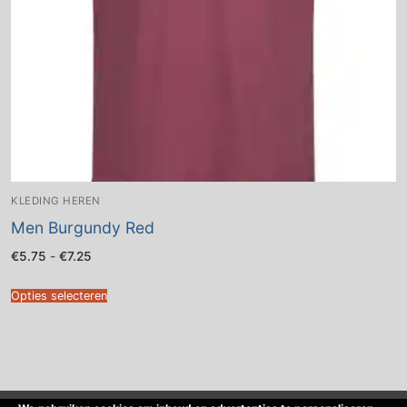
KLEDING HEREN
Men Burgundy Red
Prijsklasse:
€
5.75
-
€
7.25
€5.75
tot
€7.25
Opties selecteren