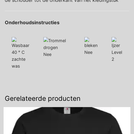
de schouder tot de onderkant van het kledingstuk
Onderhoudsinstructies
40 ° C
Nee
Level
Nee
zachte
2
was
Gerelateerde producten