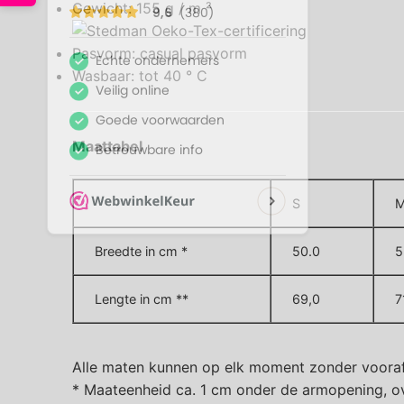
Gewicht: 155 g / m ²
Pasvorm: casual pasvorm
Wasbaar: tot 40 ° C
Maattabel
S
Breedte in cm *
50.0
5
Lengte in cm **
69,0
7
Alle maten kunnen op elk moment zonder voora
* Maateenheid ca. 1 cm onder de armopening, ov