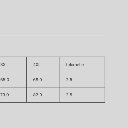
3XL
4XL
tolerantie
65.0
68.0
2.5
79.0
82.0
2.5