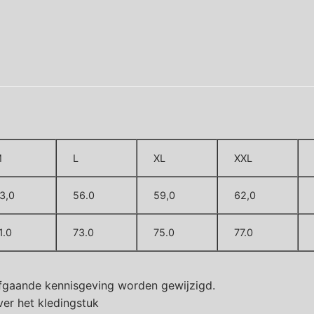
M
L
XL
XXL
3,0
56.0
59,0
62,0
1.0
73.0
75.0
77.0
fgaande kennisgeving worden gewijzigd.
er het kledingstuk