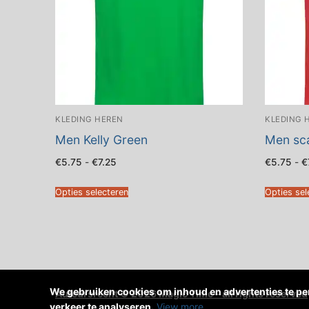
KLEDING HEREN
KLEDING 
Men Kelly Green
Men sca
Prijsklasse:
€
5.75
-
€
7.25
€
5.75
-
€
€5.75
tot
€7.25
Opties selecteren
Opties sel
We gebruiken cookies om inhoud en advertenties te per
Auteursrecht © 2026 Magic Time – all rights reserved
verkeer te analyseren.
View more