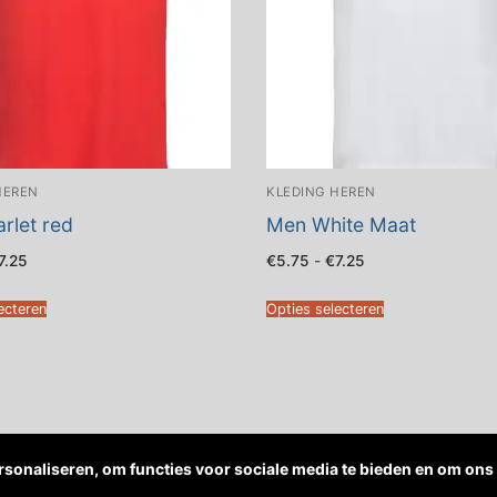
HEREN
KLEDING HEREN
rlet red
Men White Maat
Prijsklasse:
Prijsklasse:
7.25
€
5.75
-
€
7.25
€5.75
€5.75
tot
tot
€7.25
€7.25
ecteren
Opties selecteren
sonaliseren, om functies voor sociale media te bieden en om ons