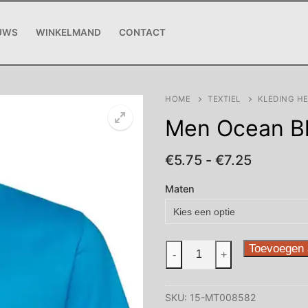
UWS
WINKELMAND
CONTACT
HOME
TEXTIEL
KLEDING H
Men Ocean B
Prijsklas
€
5.75
-
€
7.25
€5.75
tot
Maten
€7.25
Men
Toevoegen 
-
+
Ocean
Blue
SKU:
15-MT008582
aantal