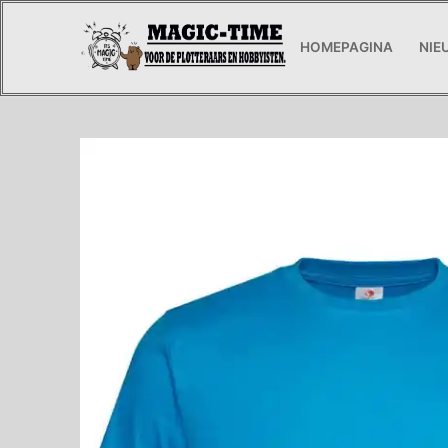
Ga
naar
HOMEPAGINA
NIE
de
inhoud