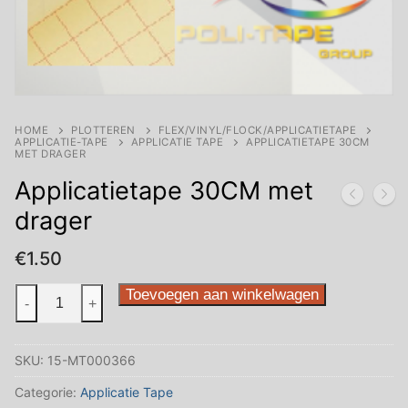
HOME
PLOTTEREN
FLEX/VINYL/FLOCK/APPLICATIETAPE
APPLICATIE-TAPE
APPLICATIE TAPE
APPLICATIETAPE 30CM
MET DRAGER
Applicatietape 30CM met
drager
€
1.50
Applicatietape
Toevoegen aan winkelwagen
-
+
30CM
met
SKU:
15-MT000366
drager
aantal
Categorie:
Applicatie Tape