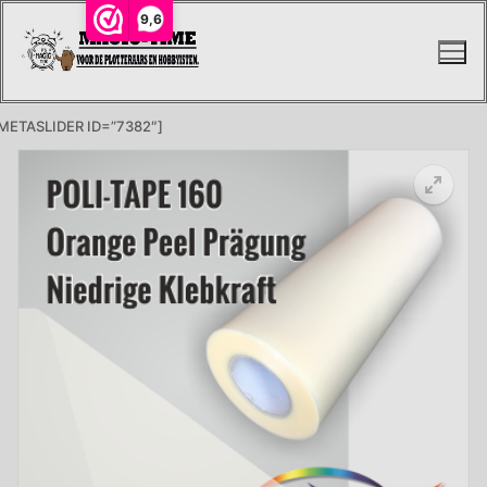
Ga
9,6
naar
de
inhoud
METASLIDER ID=”7382″]