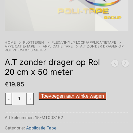
HOME
PLOTTEREN
FLEX/VINYL/FLOCK/APPLICATIETAPE
APPLICATIE-TAPE
APPLICATIE TAPE
A.T ZONDER DRAGER OP
ROL 20 CM X 50 METER
A.T zonder drager op Rol
20 cm x 50 meter
€
19.95
A.T
Toevoegen aan winkelwagen
-
+
zonder
drager
Artikelnummer:
15-MT003162
op
Rol
Categorie:
Applicatie Tape
20