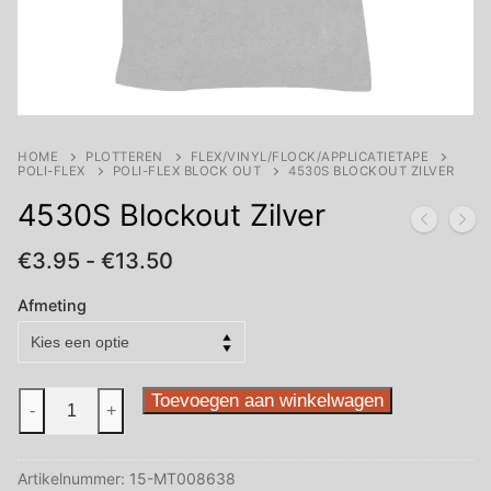
HOME
PLOTTEREN
FLEX/VINYL/FLOCK/APPLICATIETAPE
POLI-FLEX
POLI-FLEX BLOCK OUT
4530S BLOCKOUT ZILVER
4530S Blockout Zilver
Prijsklasse:
€
3.95
-
€
13.50
€3.95
tot
Afmeting
€13.50
4530S
Toevoegen aan winkelwagen
-
+
Blockout
Zilver
Artikelnummer:
15-MT008638
aantal