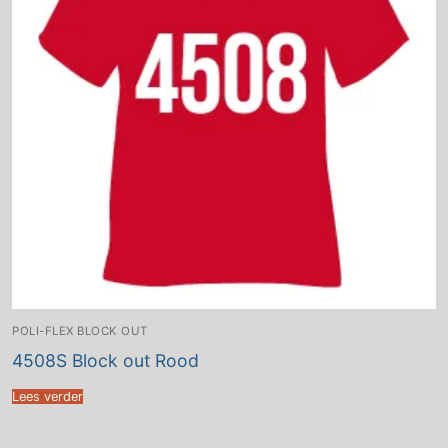
POLI-FLEX BLOCK OUT
4508S Block out Rood
Lees verder