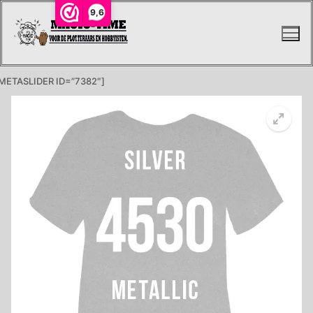
Ga
9,6
naar
de
inhoud
METASLIDER ID=”7382″]