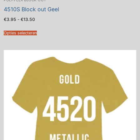
POLI-FLEX BLOCK OUT
4510S Block out Geel
Prijsklasse:
€
3.95
-
€
13.50
€3.95
tot
€13.50
Opties selecteren