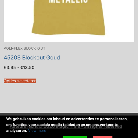
POLI-FLEX BLOCK OUT
4520S Blockout Goud
Prijsklasse:
€
3.95
-
€
13.50
€3.95
tot
€13.50
Opties selecteren
We gebruiken cookies om inhoud en advertenties te personaliseren,
om functies voor sociale media te bieden en om ons verkeer te
Auteursrecht © 2026 Magic Time – all rights reserved
analyseren.
View more