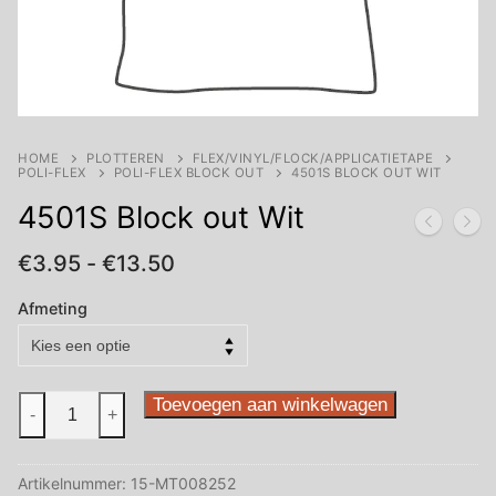
HOME
PLOTTEREN
FLEX/VINYL/FLOCK/APPLICATIETAPE
POLI-FLEX
POLI-FLEX BLOCK OUT
4501S BLOCK OUT WIT
4501S Block out Wit
Prijsklasse:
€
3.95
-
€
13.50
€3.95
tot
Afmeting
€13.50
4501S
Toevoegen aan winkelwagen
-
+
Block
out
Artikelnummer:
15-MT008252
Wit