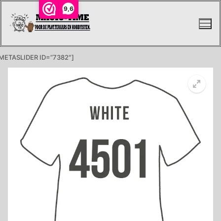
Ga
9,6
naar
de
inhoud
METASLIDER ID=”7382″]