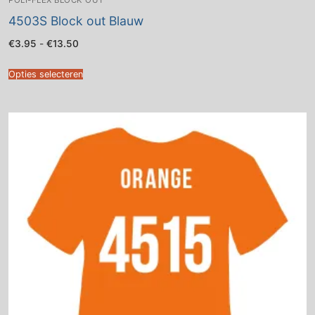
POLI-FLEX BLOCK OUT
4503S Block out Blauw
Prijsklasse:
€
3.95
-
€
13.50
€3.95
tot
€13.50
Opties selecteren