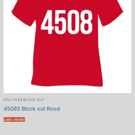
POLI-FLEX BLOCK OUT
4508S Block out Rood
Lees verder