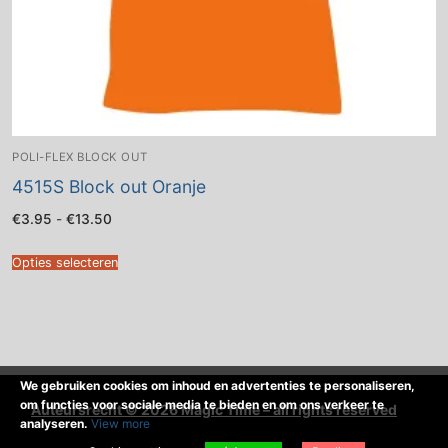
POLI-FLEX BLOCK OUT
4515S Block out Oranje
Prijsklasse:
€
3.95
-
€
13.50
€3.95
tot
€13.50
Opties selecteren
We gebruiken cookies om inhoud en advertenties te personaliseren,
om functies voor sociale media te bieden en om ons verkeer te
Auteursrecht © 2026 Magic Time – all rights reserved
analyseren.
View more